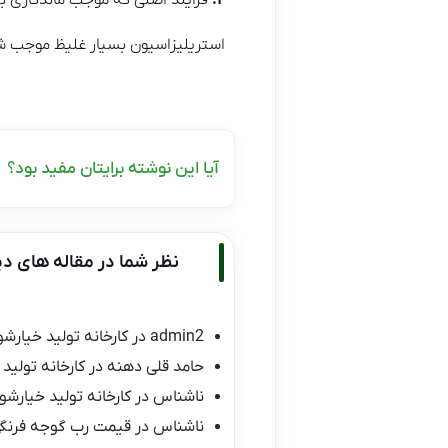
۲:
فرایند اصلی که موجب ماندگاری
استریلیزاسیون بسیار غلیظ موجب شد
آیا این نوشته برایتان مفید بود؟
نظر شما در مقاله های دی
admin2
در
کارخانه تولید خیارشو
حامد قلی دهنه
در
کارخانه تولید 
ناشناس
در
کارخانه تولید خیارشور
ناشناس
در
قیمت رب گوجه فرنگی ۱۰ کیلو