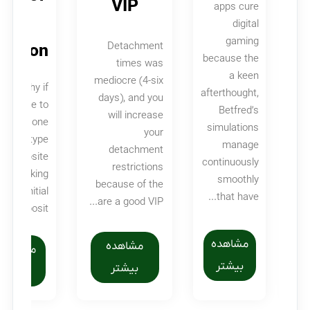
VIP
apps cure
the
digital
si
gaming
Detachment
ivation
because the
times was
a keen
mediocre (4-six
is is why if
afterthought,
days), and you
u decide to
Betfred’s
will increase
lick on one
simulations
your
of this type
manage
detachment
of website
continuously
restrictions
inks making
smoothly
because of the
in initial
that have...
are a good VIP...
deposit,...
مشاهده
مشاهده
مشاهده
بیشتر
بیشتر
بیشتر