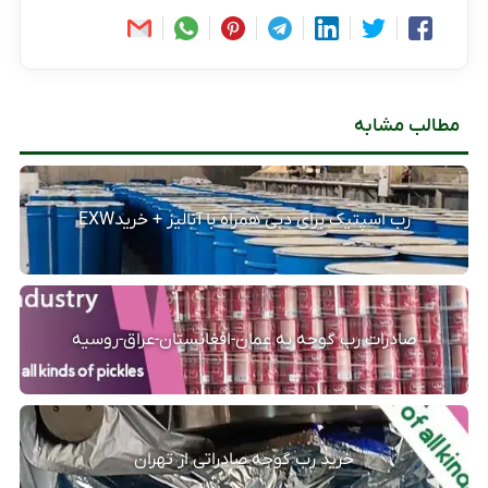
مطالب مشابه
رب اسپتیک برای دبی همراه با آنالیز + خریدEXW
صادرات رب گوجه به عمان-افغانستان-عراق-روسیه
خرید رب گوجه صادراتی از تهران