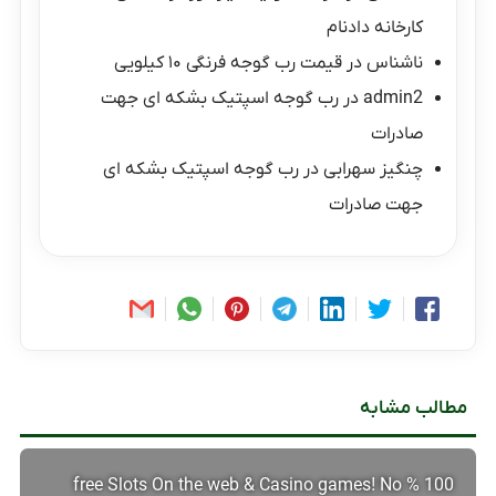
کارخانه دادنام
ناشناس
در
قیمت رب گوجه فرنگی ۱۰ کیلویی
admin2
در
رب گوجه اسپتیک بشکه ای جهت
صادرات
چنگیز سهرابی
در
رب گوجه اسپتیک بشکه ای
جهت صادرات
مطالب مشابه
100 % free Slots On the web & Casino games! No