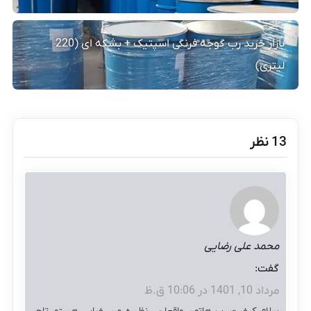
بازار خرید رب گوجه فرنگی اسپتیک + بشکه ای (220
لیتری)
‫13 نظر
محمد علی رضایی
گفت:
مرداد 10, 1401 در 10:06 ق.ظ