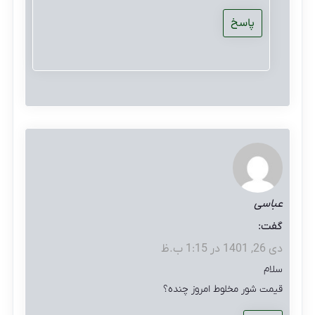
پاسخ
عباسی
گفت:
دی 26, 1401 در 1:15 ب.ظ
سلام
قیمت شور مخلوط امروز چنده؟