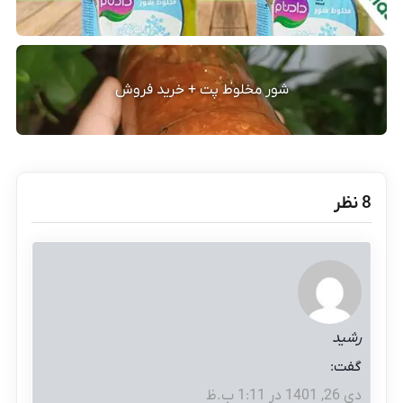
شور مخلوط پت + خرید فروش
‫8 نظر
رشید
گفت:
دی 26, 1401 در 1:11 ب.ظ