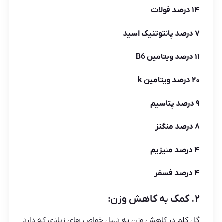
۱۴ درصد فولات
۷ درصد پانتوتنیک اسید
۱۱ درصد ویتامین B6
۲۰ درصد ویتامین k
۹ درصد پتاسیم
۸ درصد منگنز
۴ درصد منیزیم
۴ درصد فسفر
۲. کمک به کاهش وزن:
گل کلم در کاهش وزن به دلیل خواص های زیادی که دارد