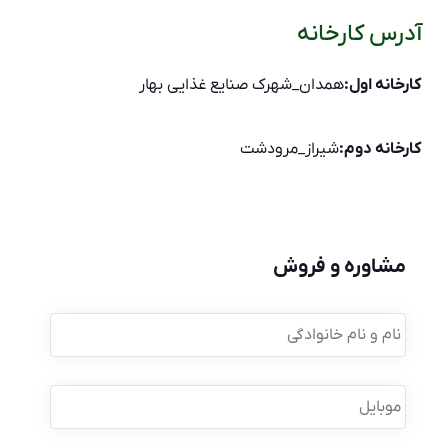
آدرس کارخانه
کارخانه اول:
همدان_شهرک صنایع غذایی بهار
کارخانه دوم:
شیراز_مرودشت
مشاوره و فروش
نام
و
نام
خانوادگی
*
موبایل
*