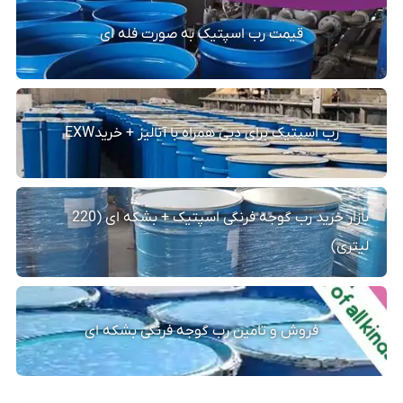
قیمت رب اسپتیک به صورت فله ای
رب اسپتیک برای دبی همراه با آنالیز + خریدEXW
بازار خرید رب گوجه فرنگی اسپتیک + بشکه ای (220
لیتری)
فروش و تامین رب گوجه فرنگی بشکه ای