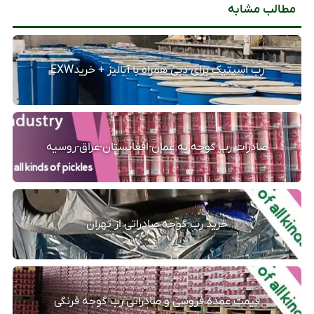
مطالب مشابه
رب اسپتیک برای دبی همراه با آنالیز + خریدEXW
صادرات رب گوجه به عمان-افغانستان-عراق-روسیه
خرید رب گوجه صادراتی از تهران
قیمت عمده فروشی و صادراتی رب گوجه فرنگی