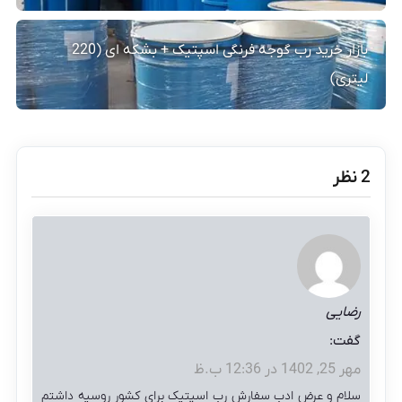
بازار خرید رب گوجه فرنگی اسپتیک + بشکه ای (220
لیتری)
‫2 نظر
رضایی
گفت:
مهر 25, 1402 در 12:36 ب.ظ
سلام و عرض ادب سفارش رب اسپتیک برای کشور روسیه داشتم