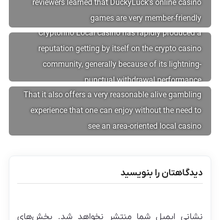
reviewers learned that DuckyLuck’s online casino
games are very member-friendly
Cryptorino Local casino has rapidly produced a
reputation getting by itself on the crypto casino
community, generally because of its lightning-
punctual withdrawal performance
That it also offers a very reasonable alive gambling
experience that one can enjoy without the need to
see an area-oriented local casino
دیدگاهتان را بنویسید
نشانی ایمیل شما منتشر نخواهد شد.
بخش‌های