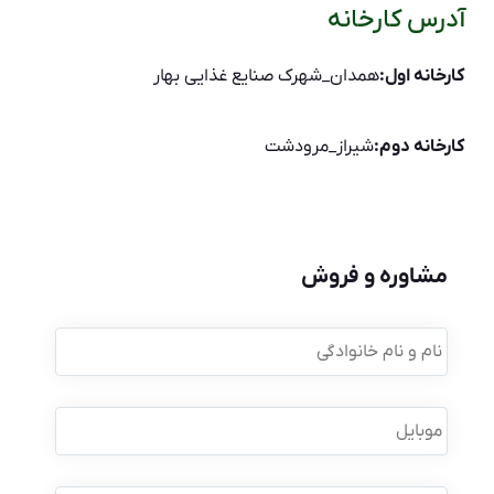
آدرس کارخانه
کارخانه اول:
همدان_شهرک صنایع غذایی بهار
کارخانه دوم:
شیراز_مرودشت
مشاوره و فروش
نام
و
نام
خانوادگی
*
موبایل
*
نام