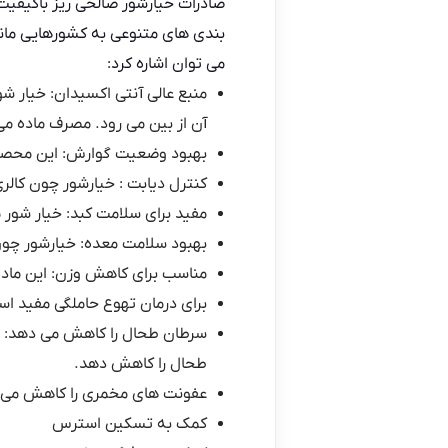
صادرات
خیارشور صالحی
ریز باکیفیت
بندی های متنوعی به کشورهایی مانند
می توان اشاره کرد:
منبع عالی آنتی اکسیدان: خیار ش
آن از بین می رود. مصرف ماده می 
بهبود وضعیت گوارش: این محصول
کنترل دیابت : خیارشور چون کالری
مفید برای سلامت کبد: خیار شور م
بهبود سلامت معده: خیارشور چون 
مناسب برای کاهش وزن: این ماده
برای درمان تهوع حاملگی مفید ا
سرطان طحال را کاهش می دهد: ای
طحال را کاهش دهد.
عفونت های مخمری را کاهش می 
کمک به تسکین استرس