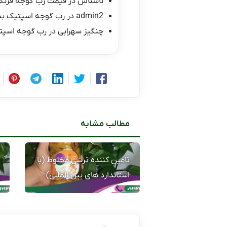
ناشناس
در
قیمت رب گوجه فرنگی ۱۰ کیلو
admin2
در
رب گوجه اسپتیک ب
چنگیز سهرابی
در
رب گوجه اسپت
مطالب مشابه
تامین کننده ترشی مخلوط (با
استاندارد های بین المللی)