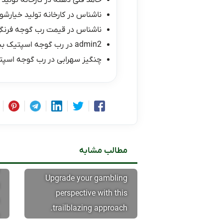
حامد قلی دهنه
در
کارخانه تولید 
ناشناس
در
کارخانه تولید خیارشور
ناشناس
در
قیمت رب گوجه فرنگی ۱۰ کیلو
admin2
در
رب گوجه اسپتیک ب
چنگیز سهرابی
در
رب گوجه اسپت
مطالب مشابه
Upgrade your gambling
perspective with this
trailblazing approach.