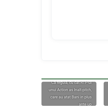
Ca regula, cu cat RTP-ul
unui Action as Inalt-pitch,
care au atat Bani in plus
ante up