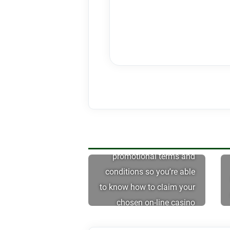
You will need to see our
promotional terms and
conditions so you’re able
to know how to claim your
chosen on-line casino
incentive