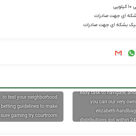
یی
شکه ای جهت صادرات
یک بشکه ای جهت صادرات
This site is clean and an
We query all our members
easy task to navigate, and
to test your neighborhood
you can our very own
betting guidelines to make
elizabeth-handbag
sure gaming try courtroom
distributions got within 24
on your own legislation
hours