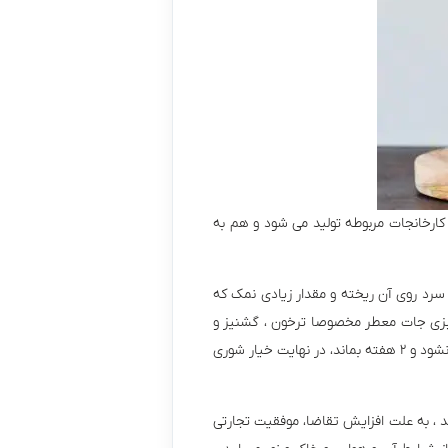
کارخانجات مربوطه تولید می شود و هم به
ب سرد روی آن ریخته و مقدار زیادی نمک که
د و قرمز و سبزی جات معطر مخصوصا ترخون ، گشنیز و
جعفری و یک دانه نخود در آن ریخته و در ظرف را به طوری محکم ببندیم و دور در آن گچ بگیریم که هوا به هیچ وجه وارد آن نشود و ۲ هفته بماند، در نهایت خیار شوری
 ، به علت افزایش تقاضا، موفقیت تجارتی