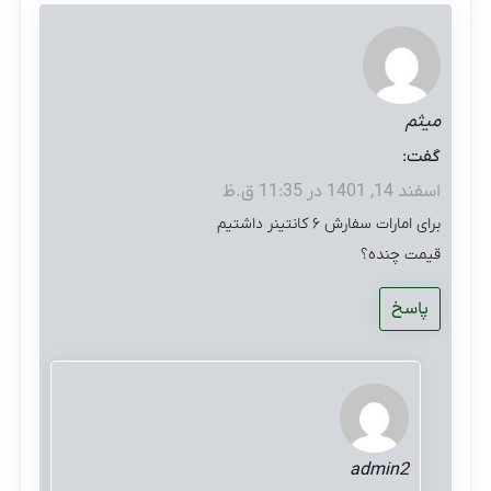
میثم
گفت:
اسفند 14, 1401 در 11:35 ق.ظ
برای امارات سفارش ۶ کانتینر داشتیم
قیمت چنده؟
پاسخ
admin2