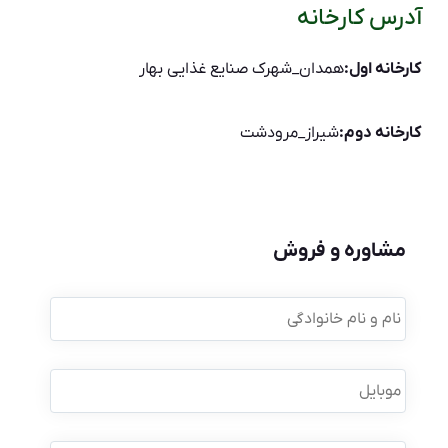
آدرس کارخانه
کارخانه اول:
همدان_شهرک صنایع غذایی بهار
کارخانه دوم:
شیراز_مرودشت
مشاوره و فروش
نام
و
نام
خانوادگی
*
موبایل
*
نام