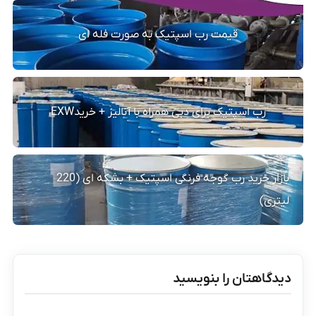
قیمت رب اسپتیک به صورت فله ای
رب اسپتیک برای دبی همراه با آنالیز + خریدEXW
بازار خرید رب گوجه فرنگی اسپتیک + بشکه ای (220
لیتری)
دیدگاهتان را بنویسید