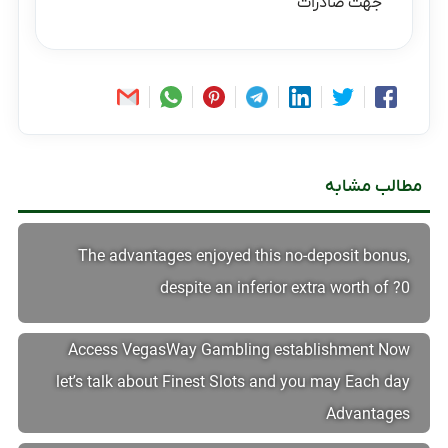
جهت صادرات
مطالب مشابه
The advantages enjoyed this no-deposit bonus,
despite an inferior extra worth of ?0
Access VegasWay Gambling establishment Now
let’s talk about Finest Slots and you may Each day
Advantages