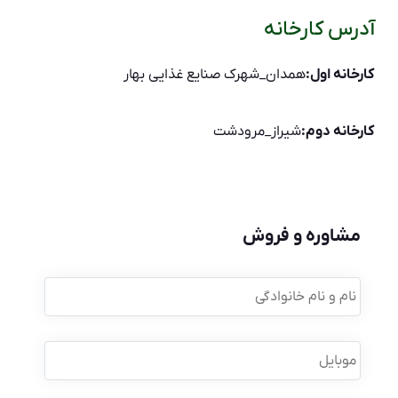
آدرس کارخانه
کارخانه اول:
همدان_شهرک صنایع غذایی بهار
کارخانه دوم:
شیراز_مرودشت
مشاوره و فروش
نام
و
نام
خانوادگی
*
موبایل
*