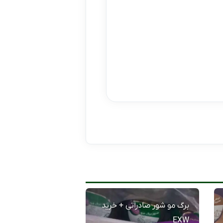
برگ مو شور صادراتی + خرید
EXW