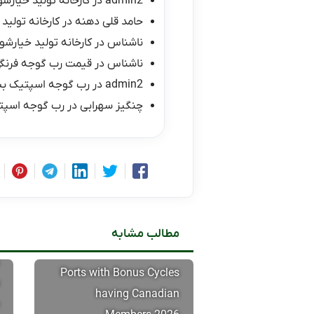
admin2
در
کارخانه تولید خیارشو
حامد قلی دهنه
در
کارخانه تولید 
ناشناس
در
کارخانه تولید خیارشور
ناشناس
در
قیمت رب گوجه فرنگی ۱۰ کیلو
admin2
در
رب گوجه اسپتیک ب
چنگیز سهرابی
در
رب گوجه اسپت
مطالب مشابه
Ports with Bonus Cycles
having Canadian