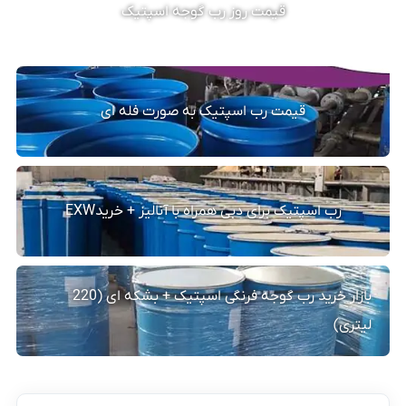
قیمت روز رب گوجه اسپتیک
قیمت رب اسپتیک به صورت فله ای
رب اسپتیک برای دبی همراه با آنالیز + خریدEXW
بازار خرید رب گوجه فرنگی اسپتیک + بشکه ای (220
لیتری)