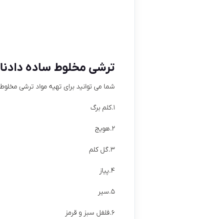
ترشی مخلوط ساده دادنا
شما می توانید برای تهیه مواد ترشی مخلوط ا
۱.کلم برگ
۲.هویج
۳.گل کلم
۴.پیاز
۵.سیر
۶.فلفل سبز و قرمز