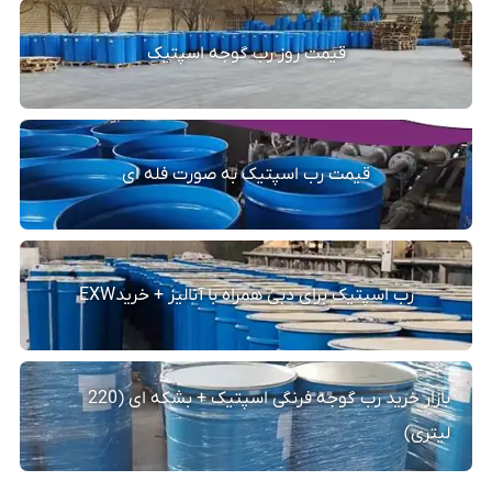
قیمت روز رب گوجه اسپتیک
قیمت رب اسپتیک به صورت فله ای
رب اسپتیک برای دبی همراه با آنالیز + خریدEXW
بازار خرید رب گوجه فرنگی اسپتیک + بشکه ای (220
لیتری)