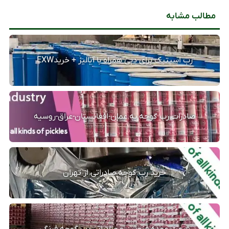
مطالب مشابه
رب اسپتیک برای دبی همراه با آنالیز + خریدEXW
صادرات رب گوجه به عمان-افغانستان-عراق-روسیه
خرید رب گوجه صادراتی از تهران