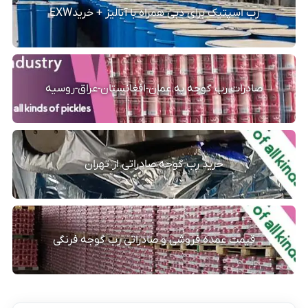
رب اسپتیک برای دبی همراه با آنالیز + خریدEXW
صادرات رب گوجه به عمان-افغانستان-عراق-روسیه
خرید رب گوجه صادراتی از تهران
قیمت عمده فروشی و صادراتی رب گوجه فرنگی