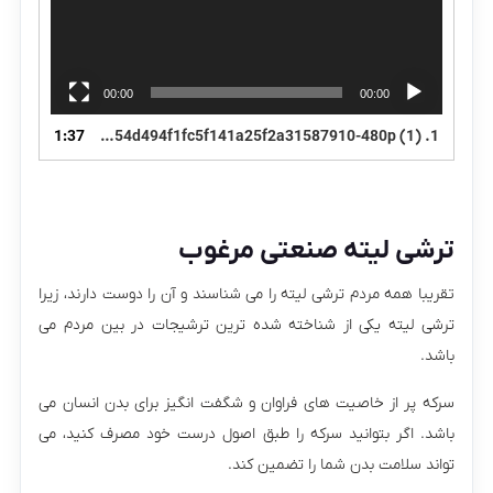
00:00
00:00
1:37
۳۲۲۷d79e44954d494f1fc5f141a25f2a31587910-480p (1)
1.
ترشی لیته صنعتی مرغوب
تقریبا همه مردم ترشی لیته را می شناسند و آن را دوست دارند، زیرا
ترشی لیته یکی از شناخته شده ترین ترشیجات در بین مردم می
باشد.
سرکه پر از خاصیت های فراوان و شگفت انگیز برای بدن انسان می
باشد. اگر بتوانید سرکه را طبق اصول درست خود مصرف کنید، می
تواند سلامت بدن شما را تضمین کند.