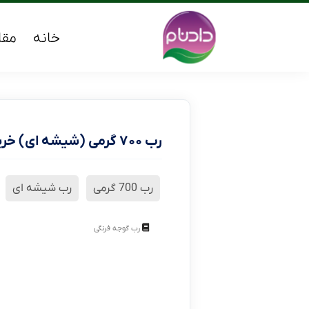
خانه
مقا
رب ۷۰۰ گرمی (شیشه ای) خرید عمده از تولیدکننده
رب 700 گرمی
رب شیشه ای
رب گوجه فرنگی