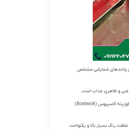
فاده از واحدهای شمارشی مشخص
غلظت رنگ در محصولات گوجه فرنگی معمولاً با واحد هایی مانند میلی متریک تراکم اپتیکی (ASTM) یا ویسکوزیته کاسپیوس (Bostwick)
 غلظت رنگ بسیار بالا و یکنواخت