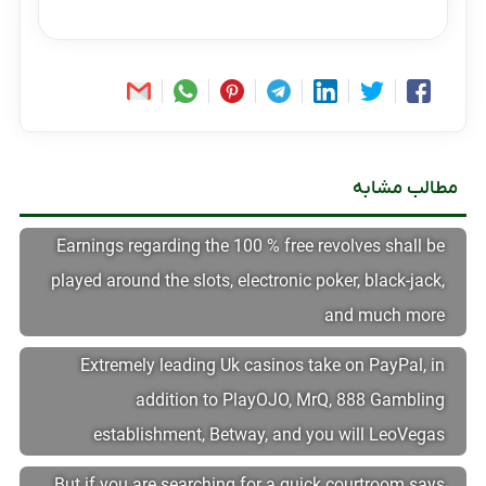
مطالب مشابه
Earnings regarding the 100 % free revolves shall be
played around the slots, electronic poker, black-jack,
and much more
Extremely leading Uk casinos take on PayPal, in
addition to PlayOJO, MrQ, 888 Gambling
establishment, Betway, and you will LeoVegas