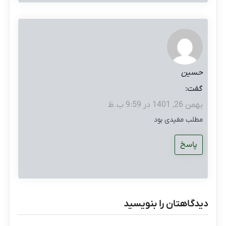
حسین
گفت:
بهمن 26, 1401 در 9:59 ب.ظ
مطلب مفیدی بود
پاسخ
دیدگاهتان را بنویسید