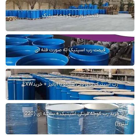
قیمت روز رب گوجه اسپتیک
قیمت رب اسپتیک به صورت فله ای
رب اسپتیک برای دبی همراه با آنالیز + خریدEXW
بازار خرید رب گوجه فرنگی اسپتیک + بشکه ای (220
لیتری)