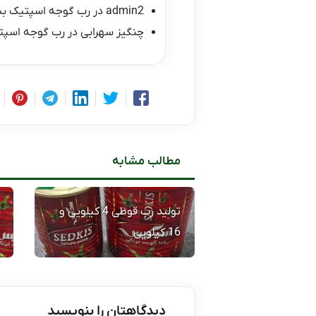
admin2
در
رب گوجه اسپتیک ب
چنگیز سهرابی
در
رب گوجه اسپت
مطالب مشابه
تولید رب قوطی 4 کیلویی و
16 کیلویی
دیدگاهتان را بنویسید