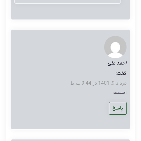
احمد علی
گفت:
مرداد 9, 1401 در 9:44 ب.ظ
احسنت
پاسخ