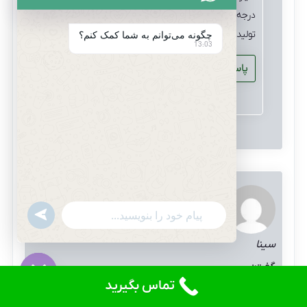
درجه یک می باشد که دربسته بندی شیشه، حلب و دبه
تولید می شود.
چگونه می‌توانم به شما کمک کنم؟
13:03
پاسخ
undefined
WhatsApp
سینا
Message
گفت:
تماس بگیرید
مرداد 10, 1401 در 9:58 ق.ظ
Hide
chaty