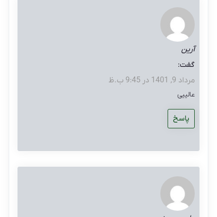
آرین
گفت:
مرداد 9, 1401 در 9:45 ب.ظ
عالییی
پاسخ