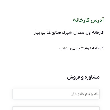
آدرس کارخانه
کارخانه اول:
همدان_شهرک صنایع غذایی بهار
کارخانه دوم:
شیراز_مرودشت
مشاوره و فروش
نام
و
نام
خانوادگی
*
موبایل
*