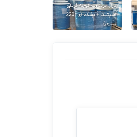
بازار خرید رب گوجه فرنگی
اسپتیک + بشکه ای (220
لیتری)