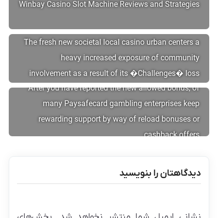
Winbay Casino Slot Machine Reviews and Strategies
The fresh new societal local casino urban centers a
heavy increased exposure of community
involvement as a result of its �Challenges� loss
After you have reported the new allowed bonus, of
many Paysafecard gambling enterprises keep
rewarding support by way of reload bonuses or
cashback offers
دیدگاهتان را بنویسید
نشانی ایمیل شما منتشر نخواهد شد.
بخش‌های