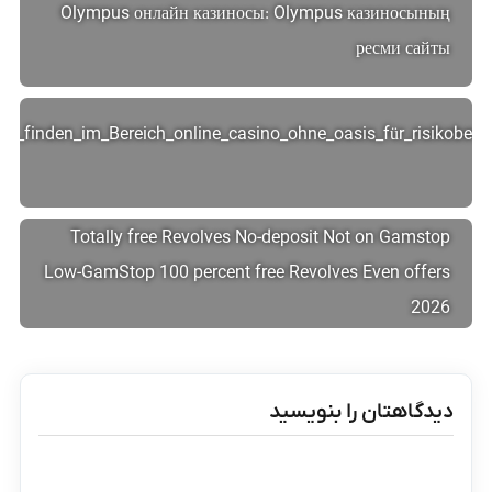
Olympus онлайн казиносы: Olympus казиносының
ресми сайты
ven_finden_im_Bereich_online_casino_ohne_oasis_für_risikobew
Totally free Revolves No-deposit Not on Gamstop
Low-GamStop 100 percent free Revolves Even offers
2026
دیدگاهتان را بنویسید