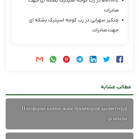
admin2
در
رب گوجه اسپتیک بشکه ای جهت
صادرات
چنگیز سهرابی
در
رب گوجه اسپتیک بشکه ای
جهت صادرات
مطالب مشابه
Платформа казино және букмекерлік қызметтерді
ұсынады.