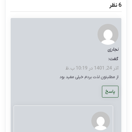
‫6 نظر
نجاری
گفت:
آذر 24, 1401 در 10:19 ب.ظ
از مطلبتون لذت بردم خیلی مفید بود
پاسخ