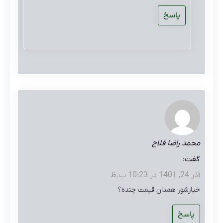
پاسخ
محمد راضا فلاح
گفت:
آذر 24, 1401 در 10:23 ب.ظ
خیارشور همدان قیمت چنده؟
پاسخ