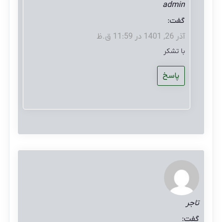
admin
گفت:
آذر 26, 1401 در 11:59 ق.ظ
با تشکر
پاسخ
تاجر
گفت: