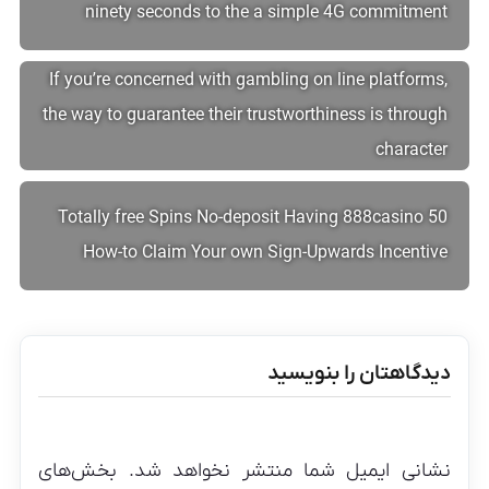
ninety seconds to the a simple 4G commitment
If you’re concerned with gambling on line platforms,
the way to guarantee their trustworthiness is through
character
50 Totally free Spins No-deposit Having 888casino
How-to Claim Your own Sign-Upwards Incentive
دیدگاهتان را بنویسید
نشانی ایمیل شما منتشر نخواهد شد.
بخش‌های