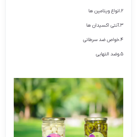
۲.انواع ویتامین ها
۳.آنتی اکسیدان ها
۴.خواص ضد سرطانی
۵.وضد التهابی