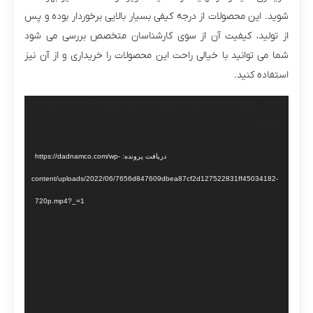
شوید. این محصولات از درجه کیفی بسیار بالایی برخوردار بوده و پس
از تولید، کیفیت آن از سوی کارشناسان متخصص بررسی می‌ شود
شما می توانید با خیالی راحت این محصولات را خریداری و از آن نیز
استفاده کنید.
Media error: Format(s) not supported or source(s) not
نمایشگر
found
ویدیو
دریافت پرونده: https://dadnamco.com/wp-
content/uploads/2022/06/7656d847609dbea87cf2d127522831ff45034182-
720p.mp4?_=1