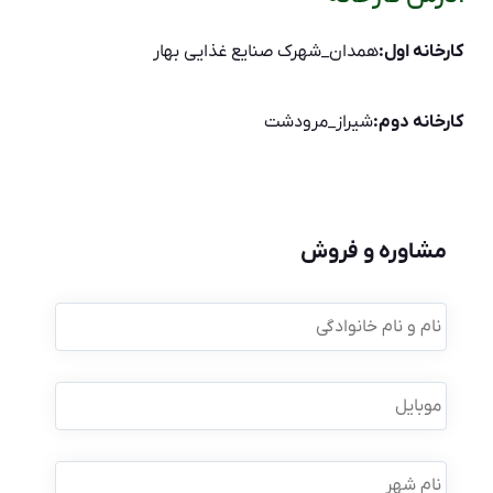
کارخانه اول:
همدان_شهرک صنایع غذایی بهار
کارخانه دوم:
شیراز_مرودشت
مشاوره و فروش
نام
و
نام
خانوادگی
*
موبایل
*
نام
شهر