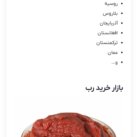
روسیه
بلاروس
آذربایجان
افغانستان
ترکمنستان
عمان
و…
بازار خرید رب